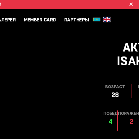
B
АЛЕРЕЯ
MEMBER CARD
ПАРТНЕРЫ
AK
ISA
ВОЗРАСТ
28
ПОБЕД
ПОРАЖЕ
4
2