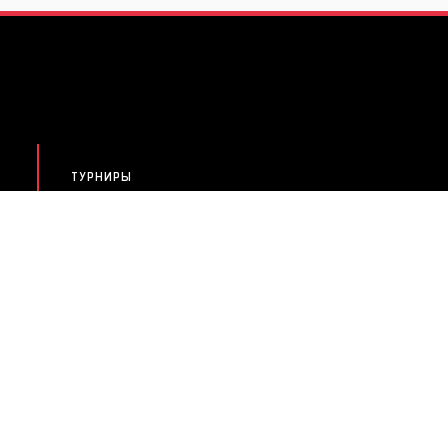
ТУРНИРЫ
НОВОСТИ
РЕЙТИНГ
КАЛЕНДАРЬ
SELECTION
ГАЛЕРЕЯ
MEMBER CARD
ПАРТНЕРЫ
Политика конфиденциальности
|
Пользовательское соглашение