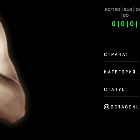
КО/TKO | SUB | D
| DQ
0 | 0 | 0 |
СТРАНА:
КАТЕГОРИЯ:
СТАТУС:
OCTAGONL