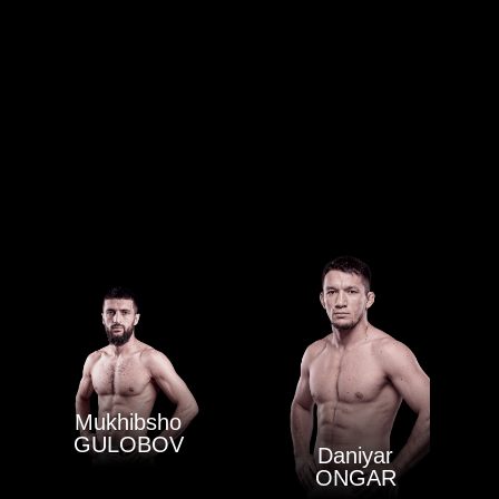
Mukhibsho
GULOBOV
Daniyar
ONGAR