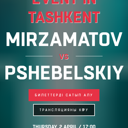
TASHKENT
MIRZAMATOV
vs
PSHEBELSKIY
БИЛЕТТЕРДІ САТЫП АЛУ
ТРАНСЛЯЦИЯНЫ КӨРУ
THURSDAY, 2 APRIL / 17:00