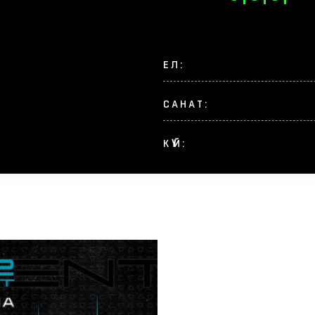
ЕЛ:
САНАТ:
КҮЙ: