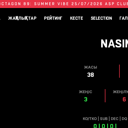
OCTAGON 89: SUMMER VIBE 25/07/2026 ASP CLU
А
ЖАҢАЛЫҚТАР
РЕЙТИНГ
КЕСТЕ
SELECTION
ГАЛ
NAS
ЖАСЫ
38
ЖЕҢІС
ЖЕҢІЛ
3
6
КО/TKO | SUB | DEC | DQ
0 | 0 | 0 |