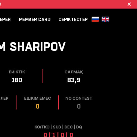
B
ЕРЕЯ
MEMBER CARD
СЕРІКТЕСТЕР
IM
SHARIPOV
БИІКТІК
САЛМАҚ
180
83,9
УЛЕР
ЕШКІМ ЕМЕС
NO CONTEST
0
0
КО/TKO | SUB | DEC | DQ
0 | 1 | 0 | 0