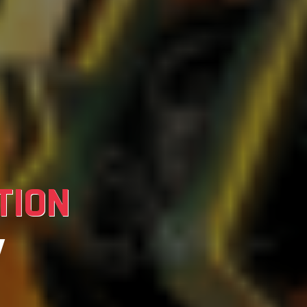
TION
V