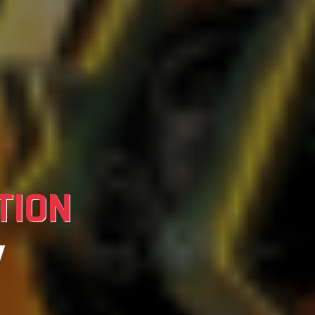
TION
V