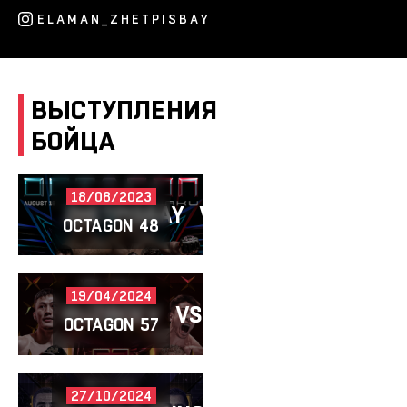
ELAMAN_ZHETPISBAY
ВЫСТУПЛЕНИЯ
БОЙЦА
18/08/2023
ZHETPISBAY
VS
MAMMADHASAN
OCTAGON 48
19/04/2024
RUZIBOEV
VS
ZHETPISBAY
OCTAGON 57
27/10/2024