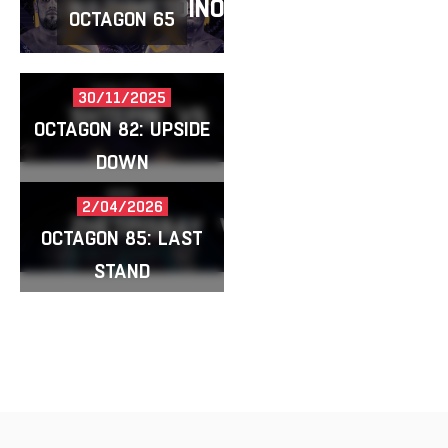
NAZHMETDINOV
VS
ZHETPISBAY
OCTAGON 65
30/11/2025
SHTEPIN
VS
ZHETPISBAY
OCTAGON 82: UPSIDE
DOWN
2/04/2026
ZHETPISBAY
VS
RAKHMONJONOV
OCTAGON 85: LAST
STAND